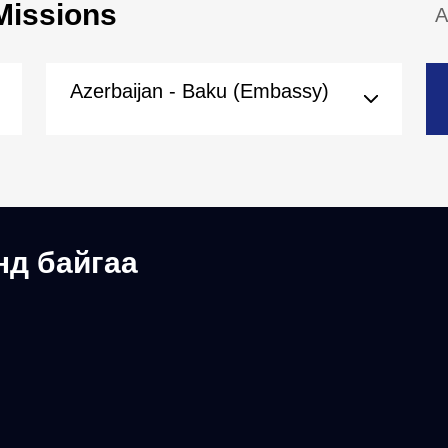
Missions
A
Azerbaijan - Baku (Embassy)
нд байгаа