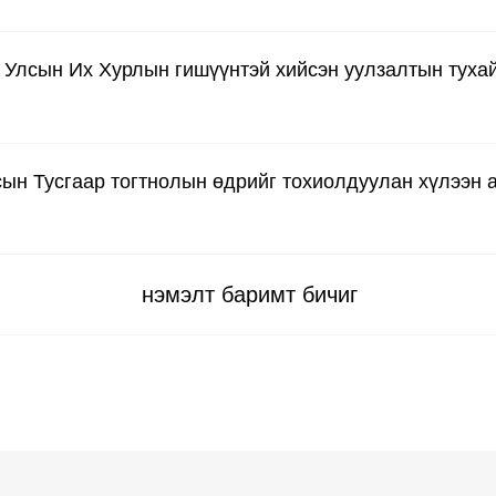
 Улсын Их Хурлын гишүүнтэй хийсэн уулзалтын туха
ын Тусгаар тогтнолын өдрийг тохиолдуулан хүлээн 
нэмэлт баримт бичиг