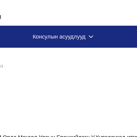
м
Консулын асуудлууд
ээ