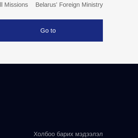
ll Missions
Belarus' Foreign Ministry
Go to
Холбоо барих мэдээлэл