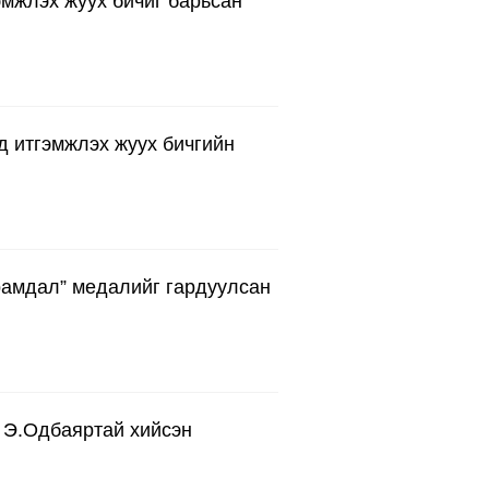
мжлэх жуух бичиг барьсан
 итгэмжлэх жуух бичгийн
рамдал” медалийг гардуулсан
 Э.Одбаяртай хийсэн