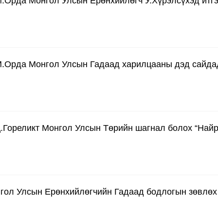
.Орда Монгол Улсын Ерөнхийлөгч У.Хүрэлсүхэд итгэ
М.Орда Монгол Улсын Гадаад харилцааны дэд сайдад
.Гореликт Монгол Улсын Төрийн шагнал болох “Най
нгол Улсын Ерөнхийлөгчийн Гадаад бодлогын зөвлөх