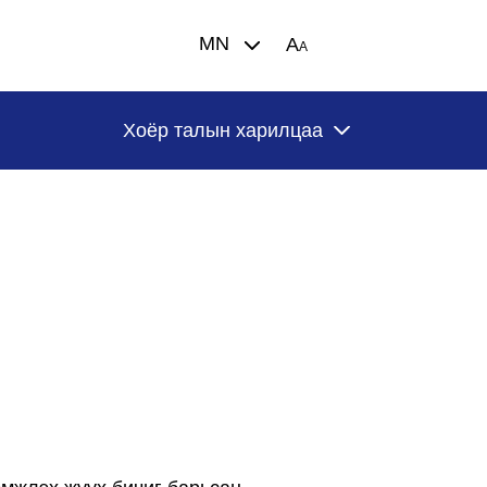
MN
A
A
Хоёр талын харилцаа