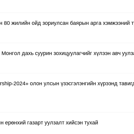
 80 жилийн ойд зориулсан баярын арга хэмжээний т
 Монгол дахь суурин зохицуулагчийг хүлээн авч уулз
ership-2024» олон улсын үзэсгэлэнгийн хүрээнд тави
 ерөнхий газарт уулзалт хийсэн тухай