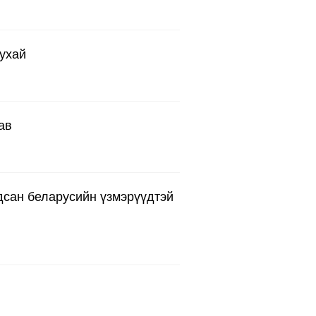
ухай
ав
гдсан беларусийн үзмэрүүдтэй