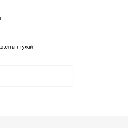
й
авалтын тухай